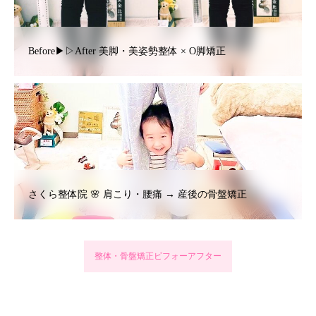
Before▶︎▷After 美脚・美姿勢整体 × O脚矯正
さくら整体院 🌸 肩こり・腰痛 → 産後の骨盤矯正
整体・骨盤矯正ビフォーアフター