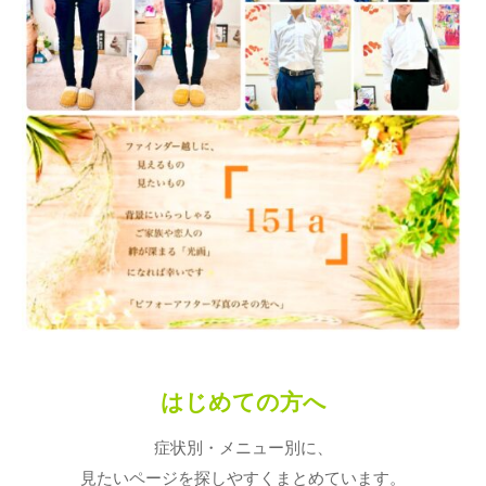
はじめての方へ
症状別・メニュー別に、
見たいページを探しやすくまとめています。