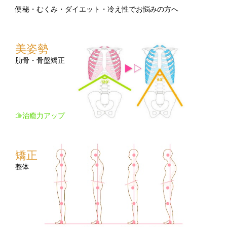
便秘・むくみ・ダイエット・冷え性でお悩みの方へ
美姿勢
肋骨・骨盤矯正
🫱治癒力アップ
矯正
整体