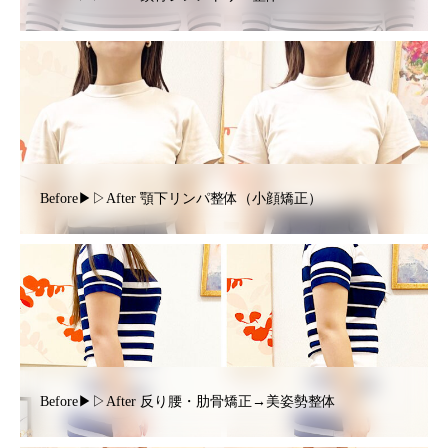
Before▶︎▷After 顎下リンパ整体（小顔矯正）
Before▶︎▷After 反り腰・肋骨矯正→美姿勢整体