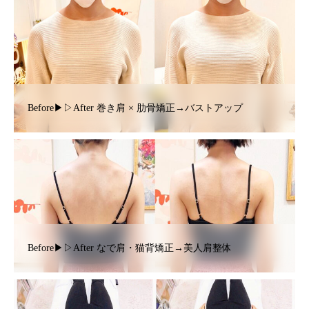
Before▶︎▷After 巻き肩 × 肋骨矯正→バストアップ
Before▶︎▷After なで肩・猫背矯正→美人肩整体