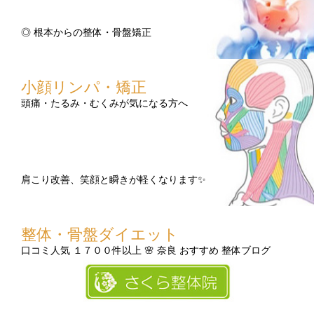
◎ 根本からの整体・骨盤矯正
小顔リンパ・矯正
頭痛・たるみ・むくみが気になる方へ
肩こり改善、笑顔と瞬きが軽くなります✨
整体・骨盤ダイエット
口コミ人気 １７００件以上 🌸 奈良 おすすめ 整体ブログ