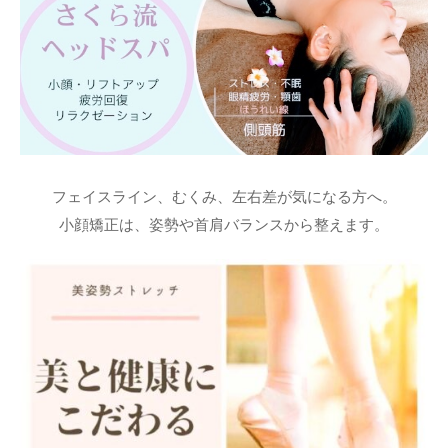
フェイスライン、むくみ、左右差が気になる方へ。
小顔矯正は、姿勢や首肩バランスから整えます。