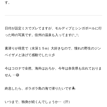
す。
日付が設定ミスでズレてますが、モルディブとシンガポールに行
った時の写真です。信州の温泉も入ってます(^_^;
素潜りが得意で（水深１５m）大好きなので、憧れの野生のジン
ベイザメと泳げて感動でした☆彡
今はコロナで全然、海外はおろか、今年は奈良県も出れておりま
せん ‥😅
終息したら、ボラボラ島の海で潜りたいです🏝
いつまで、独身が続くんでしょうか‥（汗）