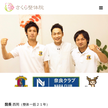
院長プロフィール
院長
西岡（整体一筋２１年）