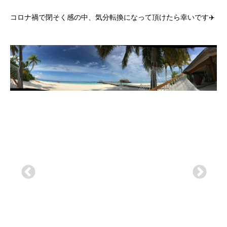
コロナ禍で閉そく感の中、気分転換になって頂けたら幸いです✈️