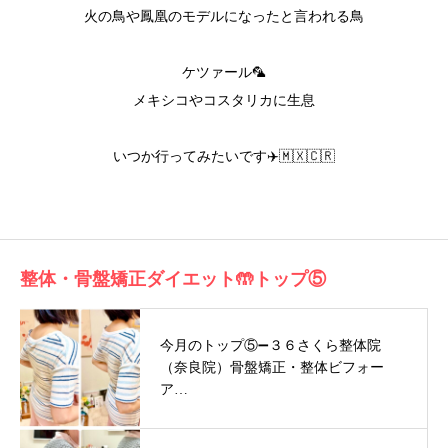
火の鳥や鳳凰のモデルになったと言われる鳥
ケツァール🦜
メキシコやコスタリカに生息
いつか行ってみたいです✈️🇲🇽🇨🇷
整体・骨盤矯正ダイエット🤲トップ⑤
今月のトップ⑤➖３６さくら整体院
（奈良院）骨盤矯正・整体ビフォー
ア…