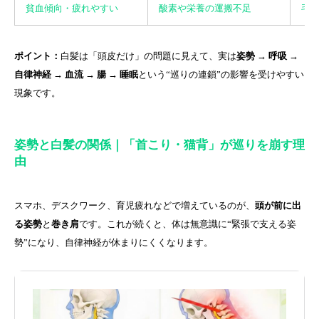
貧血傾向・疲れやすい
酸素や栄養の運搬不足
毛
ポイント：
白髪は「頭皮だけ」の問題に見えて、実は
姿勢 → 呼吸 →
自律神経 → 血流 → 腸 → 睡眠
という“巡りの連鎖”の影響を受けやすい
現象です。
姿勢と白髪の関係｜「首こり・猫背」が巡りを崩す理
由
スマホ、デスクワーク、育児疲れなどで増えているのが、
頭が前に出
る姿勢
と
巻き肩
です。これが続くと、体は無意識に“緊張で支える姿
勢”になり、自律神経が休まりにくくなります。