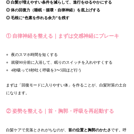
◎ 白髪が増えやすい条件を減らして、進行をゆるやかにする
◎ 体の回復力（睡眠・循環・自律神経）を底上げする
◎ 毛根に“色素を作れる余力”を残す
① 自律神経を整える｜まずは交感神経にブレーキ
夜のスマホ時間を短くする
就寝90分前に入浴して、眠りのスイッチを入れやすくする
4秒吸って8秒吐く呼吸を3〜5回ほど行う
まずは「回復モードに入りやすい体」を作ることが、白髪対策の土台
になります。
② 姿勢を整える｜首・胸郭・呼吸を再起動する
白髪ケアで見落とされがちなのが、
首の位置と胸郭のかたさ
です。呼