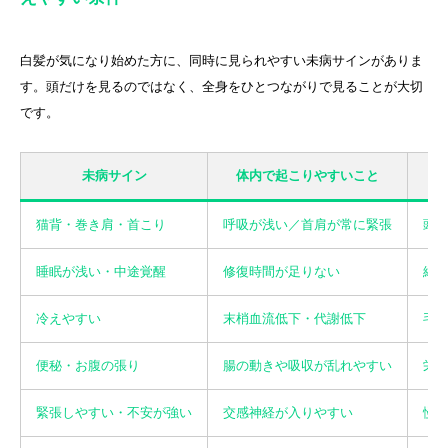
白髪が気になり始めた方に、同時に見られやすい未病サインがありま
す。頭だけを見るのではなく、全身をひとつながりで見ることが大切
です。
未病サイン
体内で起こりやすいこと
猫背・巻き肩・首こり
呼吸が浅い／首肩が常に緊張
頭
睡眠が浅い・中途覚醒
修復時間が足りない
細
冷えやすい
末梢血流低下・代謝低下
毛
便秘・お腹の張り
腸の動きや吸収が乱れやすい
栄
緊張しやすい・不安が強い
交感神経が入りやすい
慢