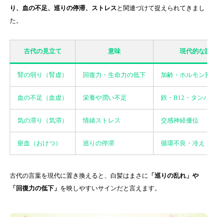
り、血の不足、巡りの停滞、ストレス
と関連づけて捉えられてきまし
た。
古代の見立て
意味
現代的な読
腎の弱り（腎虚）
回復力・生命力の低下
加齢・ホルモン変
血の不足（血虚）
栄養や潤い不足
鉄・B12・タンパ
気の滞り（気滞）
情緒ストレス
交感神経優位
瘀血（おけつ）
巡りの停滞
循環不良・冷え
古代の言葉を現代に置き換えると、白髪はまさに
「巡りの乱れ」や
「回復力の低下」
を映しやすいサインだと言えます。