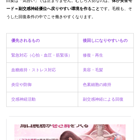
白髪は「気合い」では止まりません。むしろ大切なのは、
体が安全モ
ード＝副交感神経優位へ戻りやすい環境を作ること
です。毛根も、そ
うした回復条件の中でこそ働きやすくなります。
優先されるもの
後回しになりやすいもの
緊急対応（心拍・血圧・筋緊張）
修復・再生
血糖維持・ストレス対応
美容・毛髪
炎症や防御
色素細胞の維持
交感神経活動
副交感神経による回復