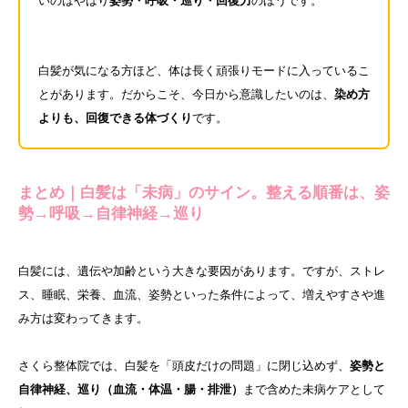
いのはやはり
姿勢・呼吸・巡り・回復力
のほうです。
白髪が気になる方ほど、体は長く頑張りモードに入っているこ
とがあります。だからこそ、今日から意識したいのは、
染め方
よりも、回復できる体づくり
です。
まとめ｜白髪は「未病」のサイン。整える順番は、姿
勢→呼吸→自律神経→巡り
白髪には、遺伝や加齢という大きな要因があります。ですが、ストレ
ス、睡眠、栄養、血流、姿勢といった条件によって、増えやすさや進
み方は変わってきます。
さくら整体院では、白髪を「頭皮だけの問題」に閉じ込めず、
姿勢と
自律神経、巡り（血流・体温・腸・排泄）
まで含めた未病ケアとして