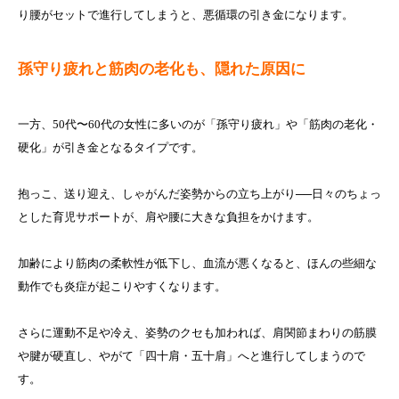
り腰がセットで進行してしまうと、悪循環の引き金になります。
孫守り疲れと筋肉の老化も、隠れた原因に
一方、50代〜60代の女性に多いのが「孫守り疲れ」や「筋肉の老化・
硬化」が引き金となるタイプです。
抱っこ、送り迎え、しゃがんだ姿勢からの立ち上がり──日々のちょっ
とした育児サポートが、肩や腰に大きな負担をかけます。
加齢により筋肉の柔軟性が低下し、血流が悪くなると、ほんの些細な
動作でも炎症が起こりやすくなります。
さらに運動不足や冷え、姿勢のクセも加われば、肩関節まわりの筋膜
や腱が硬直し、やがて「四十肩・五十肩」へと進行してしまうので
す。