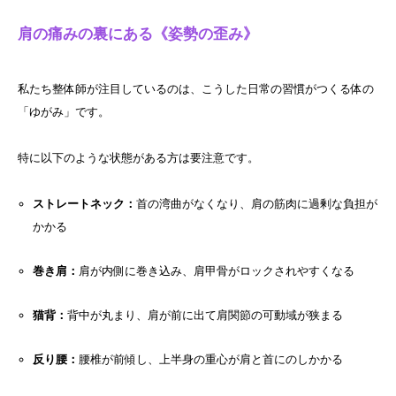
肩の痛みの裏にある《姿勢の歪み》
私たち整体師が注目しているのは、こうした日常の習慣がつくる体の
「ゆがみ」です。
特に以下のような状態がある方は要注意です。
ストレートネック：
首の湾曲がなくなり、肩の筋肉に過剰な負担が
かかる
巻き肩：
肩が内側に巻き込み、肩甲骨がロックされやすくなる
猫背：
背中が丸まり、肩が前に出て肩関節の可動域が狭まる
反り腰：
腰椎が前傾し、上半身の重心が肩と首にのしかかる