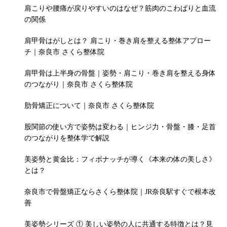
肩こりや腰痛が戻りやすいのはなぜ？筋肉のこわばりと血流
の関係
肩甲骨はがしとは？ 肩こり・巻き肩を整える整体アプロー
チ｜奈良市 さくら整体院
肩甲骨は上半身の骨盤｜姿勢・肩こり・巻き肩を整える身体
のつながり｜奈良市 さくら整体院
肋骨矯正について｜奈良市 さくら整体院
股関節の使い方で姿勢は変わる｜ヒンジ力・骨盤・膝・足首
のつながりを整体学で解説
美姿勢と黄金比：フィボナッチが導く《本来の体の美しさ》
とは？
奈良市で骨盤矯正ならさくら整体院｜JR奈良駅すぐで根本改
善
美姿勢シリーズ ① 美しい姿勢の人に共通する特徴とは？見