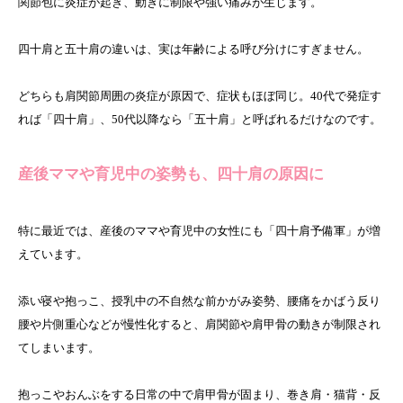
関節包に炎症が起き、動きに制限や強い痛みが生じます。
四十肩と五十肩の違いは、実は年齢による呼び分けにすぎません。
どちらも肩関節周囲の炎症が原因で、症状もほぼ同じ。40代で発症す
れば「四十肩」、50代以降なら「五十肩」と呼ばれるだけなのです。
産後ママや育児中の姿勢も、四十肩の原因に
特に最近では、産後のママや育児中の女性にも「四十肩予備軍」が増
えています。
添い寝や抱っこ、授乳中の不自然な前かがみ姿勢、腰痛をかばう反り
腰や片側重心などが慢性化すると、肩関節や肩甲骨の動きが制限され
てしまいます。
抱っこやおんぶをする日常の中で肩甲骨が固まり、巻き肩・猫背・反