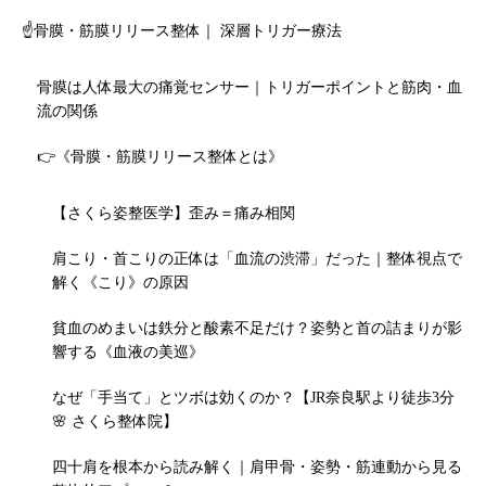
☝️骨膜・筋膜リリース整体｜ 深層トリガー療法
骨膜は人体最大の痛覚センサー｜トリガーポイントと筋肉・血
流の関係
👉《骨膜・筋膜リリース整体とは》
【さくら姿整医学】歪み＝痛み相関
肩こり・首こりの正体は「血流の渋滞」だった｜整体視点で
解く《こり》の原因
貧血のめまいは鉄分と酸素不足だけ？姿勢と首の詰まりが影
響する《血液の美巡》
なぜ「手当て」とツボは効くのか？【JR奈良駅より徒歩3分
🌸 さくら整体院】
四十肩を根本から読み解く｜肩甲骨・姿勢・筋連動から見る