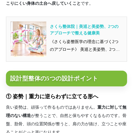
こりにくい身体の土台へ戻していくこと
です。
さくら整体院｜美巡と美姿勢、2つの
アプローチで整える健康美
《さくら姿整医学の理念に基づく2つ
のアプローチ》 美巡と美姿勢、2つの
アプローチで整える健康美 さく...
設計型整体の5つの設計ポイント
① 姿勢｜重力に逆らわずに立てる形へ
良い姿勢は、頑張って作るものではありません。
重力に対して無
理のない構造
が整うことで、自然と保ちやすくなるものです。骨
盤、肋骨、頭の位置関係が整うと、肩の力が抜け、立つことや座
ることがぐっと楽になります。