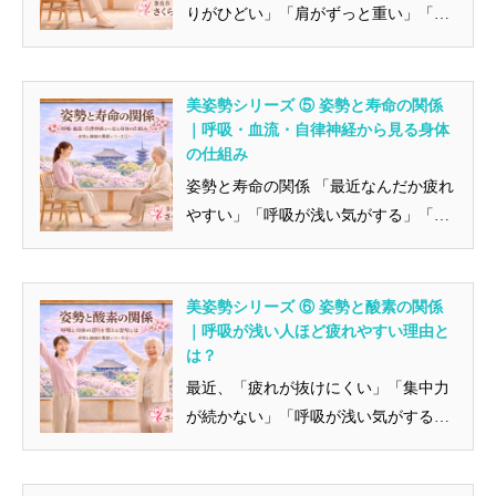
りがひどい」「肩がずっと重い」「ス
マホを見たあと頭痛がする」「最...
美姿勢シリーズ ⑤ 姿勢と寿命の関係
｜呼吸・血流・自律神経から見る身体
の仕組み
姿勢と寿命の関係 「最近なんだか疲れ
やすい」「呼吸が浅い気がする」「年
齢とともに回復が遅くなってきた...
美姿勢シリーズ ⑥ 姿勢と酸素の関係
｜呼吸が浅い人ほど疲れやすい理由と
は？
最近、「疲れが抜けにくい」「集中力
が続かない」「呼吸が浅い気がする」
と感じることはありませんか。 実...