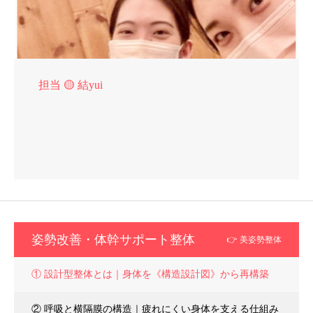
担当 🟡 結yui
姿勢改善・体幹サポート整体
👉 美姿勢整体
① 設計型整体とは｜身体を《構造設計図》から再構築
② 呼吸と横隔膜の構造｜疲れにくい身体を支える仕組み