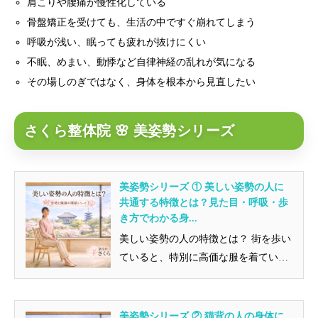
肩こりや腰痛が慢性化している
骨盤矯正を受けても、生活の中ですぐ崩れてしまう
呼吸が浅い、眠っても疲れが抜けにくい
不眠、めまい、動悸など自律神経の乱れが気になる
その場しのぎではなく、身体を根本から見直したい
さくら整体院 🌸 美姿勢シリーズ
美姿勢シリーズ ① 美しい姿勢の人に
共通する特徴とは？見た目・呼吸・歩
き方でわかる身...
美しい姿勢の人の特徴とは？ 街を歩い
ていると、特別に高価な服を着ている
わけでもないのに、なぜか目を引...
美姿勢シリーズ ② 猫背の人の身体に