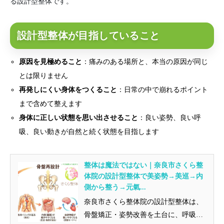
る設計型整体です。
設計型整体が目指していること
原因を見極めること
：痛みのある場所と、本当の原因が同じ
とは限りません
再発しにくい身体をつくること
：日常の中で崩れるポイント
まで含めて整えます
身体に正しい状態を思い出させること
：良い姿勢、良い呼
吸、良い動きが自然と続く状態を目指します
整体は魔法ではない｜奈良市さくら整
体院の設計型整体で美姿勢→美巡→内
側から整う→元氣...
奈良市さくら整体院の設計型整体は、
骨盤矯正・姿勢改善を土台に、呼吸・