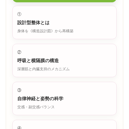
①
設計型整体とは
身体を《構造設計図》から再構築
②
呼吸と横隔膜の構造
深層筋と内臓支持のメカニズム
③
自律神経と姿勢の科学
交感・副交感バランス
④