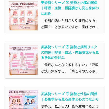
美姿勢シリーズ ⑦ 姿勢と内臓の関係
｜呼吸・血流・横隔膜から見る身体の
仕組み
「姿勢が悪いと肩こりや腰痛になる」
と聞くことは多いですが、実はそれだ
けではありません。 姿勢は、骨格...
美姿勢シリーズ ⑧ 姿勢と病気リスク
の関係｜呼吸・血流・内臓環境から見
る身体の仕組み
「最近なんとなく疲れやすい」「呼吸
が浅い気がする」「肩こりやだるさが
続く」──そんな不調を、年齢や忙...
美姿勢シリーズ ⑨ 姿勢と性格の関係
｜姿相学から見る身体と心のつながり
姿勢は、見た目の印象を左右するだけ