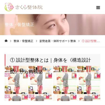
整体・骨盤矯正
整体・骨盤矯正
姿勢改善・体幹サポート整体
① 設計型整体とは｜身体を《構造設計図》から再構築
ホーム
① 設計型整体とは｜身体を《構造設計
図》から再構築