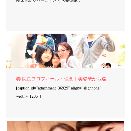
臨床実話シリーズ｜さくら整体院…
⑩ 院長プロフィール・理念｜美姿勢から巡りを再生する
[caption id="attachment_36929" align="alignnone"
width="1206"]