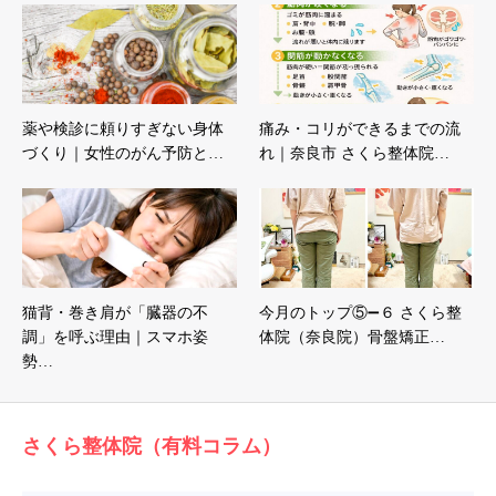
薬や検診に頼りすぎない身体
痛み・コリができるまでの流
づくり｜女性のがん予防と…
れ｜奈良市 さくら整体院…
猫背・巻き肩が「臓器の不
今月のトップ⑤➖６ さくら整
調」を呼ぶ理由｜スマホ姿
体院（奈良院）骨盤矯正…
勢…
さくら整体院（有料コラム）