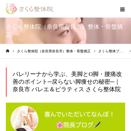
さくら整体院（奈良県奈良市）整体・骨盤矯
正
さくら整体院（奈良県奈良市）整体・骨盤矯正
さくら整体ブログ
ホーム
バレリーナから学ぶ、美脚とO脚・腰痛改
善のポイント─戻らない脚痩せの秘密─｜
奈良市 バレエ＆ピラティス さくら整体院