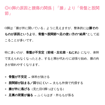
◎O脚の原因と腰痛の関係｜「膝」より「骨盤と股関
節」
O脚は「膝が外に開いている」ように見えますが、整体的には
膝その
ものが原因というより、骨盤〜股関節〜足の使い方の“結果”
として起
こることが多いです。
特に多いのが、
骨盤が不安定（前傾・左右差・ねじれ）
になり、体幹
で支えられなくなったとき。すると脚が代わりに頑張り始め、膝の向
きが崩れやすくなります。
骨盤が不安定
→ 体幹が抜ける
股関節が詰まる／回りにくい
→ 太もも外側で代償する
膝が外に逃げる
（見た目O脚っぽくなる）
足裏の荷重が偏る
→ ふくらはぎ・外ももが張る