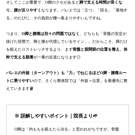
そしてここが重要で、O脚のクセがあると
脚で支える時間が長くな
り、腰が反りやすく
なります。バレエでは「立つ」「回る」「着地す
る」のたびに、その負担が腰へ集まりやすいんですね。
つまり、
O脚と腰痛は別々の問題ではなく
、どちらも「骨盤の安定が
抜けた状態で、脚と腰が代償しているサイン」。だからこそ、脚だけ
を鍛えたりストレッチするより、まず
骨盤と股関節の位置を整え、体
幹で支える順番
が一番の近道になります◎
バレエの外旋（ターンアウト）も「力」でねじるほどO脚・腰痛ルー
トに乗りやすい
ので、さくら整体院では「外旋＝位置」を最優先に整
えていきます🩰
※ 誤解しやすいポイント｜院長より🌱
O脚は「内ももを鍛えたら治る」と思われがちですが、骨盤