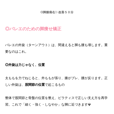
O脚膝痛右▷改善５０分
◎バレエのための脚痩せ矯正
バレエの外旋（ターンアウト）は、間違えると脚も腰も壊します。重
要なのはこれ。
◎外旋は力じゃなく、位置
太ももを力でねじると、外ももが張り、膝がブレ、腰が反ります。正
しい外旋は、
股関節の位置
で起こるもの
整体で股関節と骨盤の位置を整え、ピラティスで正しい支え方を再学
習。これで「細く・強く・しなやか」な脚に近づきます💎