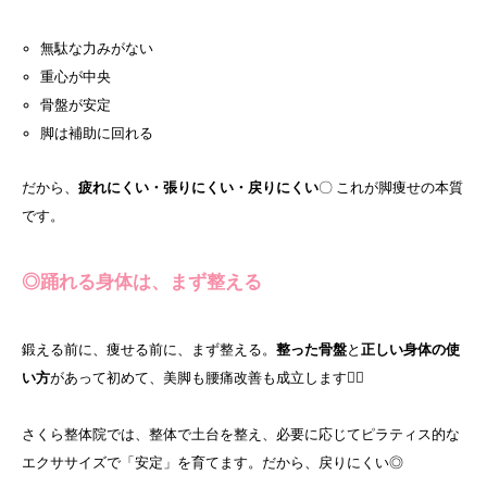
無駄な力みがない
重心が中央
骨盤が安定
脚は補助に回れる
だから、
疲れにくい・張りにくい・戻りにくい
〇 これが脚痩せの本質
です。
◎踊れる身体は、まず整える
鍛える前に、痩せる前に、まず整える。
整った骨盤
と
正しい身体の使
い方
があって初めて、美脚も腰痛改善も成立します🧘‍♀️
さくら整体院では、整体で土台を整え、必要に応じてピラティス的な
エクササイズで「安定」を育てます。だから、戻りにくい◎