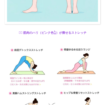
🧘‍♂️
筋肉のハリ（ピンク色👆）が痩せるストレッチ