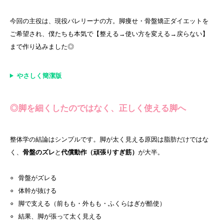
今回の主役は、現役バレリーナの方。脚痩せ・骨盤矯正ダイエットを
ご希望され、僕たちも本気で【整える→使い方を変える→戻らない】
まで作り込みました◎
やさしく簡潔版
◎脚を細くしたのではなく、正しく使える脚へ
整体学の結論はシンプルです。脚が太く見える原因は脂肪だけではな
く、
骨盤のズレ
と
代償動作（頑張りすぎ筋）
が大半。
骨盤がズレる
体幹が抜ける
脚で支える（前もも・外もも・ふくらはぎが酷使）
結果、脚が張って太く見える