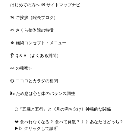
はじめての方へ 🧭 サイトマップナビ
🌸 ご挨拶（院長ブログ）
🌱 さくら整体院の特徴
🍀 施術コンセプト・メニュー
👂 Ｑ＆Ａ（よくある質問）
👀 の秘密✨
💞 ココロとカラダの相関
🌬️ ため息は心と体のバランス調整
🌕『五臓と五行』と《月の満ち欠け》神秘的な関係
💔 食べれなくなる？ 食べて発散？ 》》あなたはどっち？
▶▷ クリックして診断