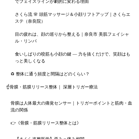
でフェイスラインが劇的に変わる理由
さくら流 🌸 頭筋マッサージ＆小顔リフトアップ｜さくらエ
ステ（奈良院）
目の疲れは、顔の巡りから整える｜奈良市 美肌フェイシャ
ル・リンパ
食いしばりの咬筋も小顔の鍵 — 力を抜くだけで、笑顔はも
っと美しくなる
♻️ 整体に通う頻度と間隔はどのくらい？
☝️骨膜・筋膜リリース整体｜ 深層トリガー療法
骨膜は人体最大の痛覚センサー｜トリガーポイントと筋肉・血
流の関係
👉《骨膜・筋膜リリース整体とは》