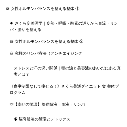
🪷 女性ホルモンバランスを整える整体 ①
🐠 さくら姿整医学｜姿勢・呼吸・酸素の巡りから血流・リン
パ・腸活を整える
🪷 女性ホルモンバランスを整える整体 ②
🌸 究極のリンパ療法（アンチエイジング
ストレスと汗の深い関係｜毒の涙と美容液のあいだにある真
実とは？
《食事制限なしで痩せる！》さくら美巡ダイエット 🌸 整体プ
ログラム
🫶【幸せの循環】脳脊髄液→血液→リンパ
🧠 脳脊髄液の循環とデトックス