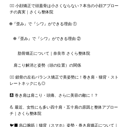
💆‍♀️ 小顔矯正で頭蓋骨は小さくならない？本当の小顔アプロー
チの真実｜さくら整体院
🌐『歪み』で『シワ』ができる理由 ①
🌐『歪み』で『シワ』ができる理由 ②
肋骨矯正について｜奈良市 さくら整体院
肩こり解消と姿勢（頭の位置）の関係
🧘‍♀️ 鎖骨の左右バランス矯正で美姿勢に！巻き肩・猫背・スト
レートネックにも◎
🩻 巻き肩は肩こり・頭痛、さらに美容の敵に！？
💪 最近、女性にも多い四十肩・五十肩の原因と整体アプロー
チ｜さくら整体院
🐦‍⬛ 烏口腕筋｜猫背（スマホ）姿勢・巻き肩矯正について｜