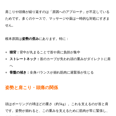
肩こりや頭痛が繰り返すのは「原因へのアプローチ」が不足している
ためです。多くのケースで、マッサージや薬は一時的な対処にすぎま
せん。
根本原因は
姿勢の歪み
にあります。特に：
猫背：
背中が丸まることで首や肩に負担が集中
ストレートネック：
首のカーブが失われ頭の重みがダイレクトに肩
へ
骨盤の傾き：
全身バランスが崩れ筋肉に過緊張が生じる
姿勢と肩こり・頭痛の関係
頭はボーリングの球ほどの重さ（約5kg）。これを支えるのが首と肩
です。姿勢が崩れると、この重みを支えるために筋肉が常に緊張し、