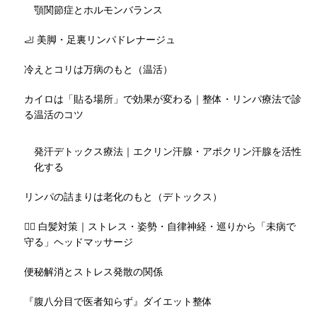
顎関節症とホルモンバランス
🦶 美脚・足裏リンパドレナージュ
冷えとコリは万病のもと（温活）
カイロは「貼る場所」で効果が変わる｜整体・リンパ療法で診
る温活のコツ
発汗デトックス療法｜エクリン汗腺・アポクリン汗腺を活性
化する
リンパの詰まりは老化のもと（デトックス）
💇‍♀️ 白髪対策｜ストレス・姿勢・自律神経・巡りから「未病で
守る」ヘッドマッサージ
便秘解消とストレス発散の関係
『腹八分目で医者知らず』ダイエット整体