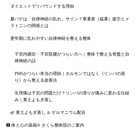
ダイエットでリバウンドする理由
夏バテは「自律神経の乱れ」サイン？寒暑差（猛暑）疲労とメ
ラトニンの関係とは
更年期に乱れやすい自律神経を整える整体
子宮内膜症・子宮筋腫がつらい方へ｜整体で整える骨盤と自
律神経の話
PMSがつらい本当の理由｜ホルモンではなく《リンパの巡
り》から整える改善法
生理痛は子宮の問題だけ？リンパの滞りが痛みに変わる仕組
み｜黄土よもぎ蒸し
🌿 黄土よもぎ蒸し ♨️ ゲルマニウム配合
🏥 体と心の薬箱® さくら整体院のご案内