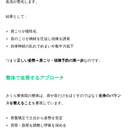
血流が悪化します。
結果として：
肩こりが慢性化
首のこりが神経を圧迫し頭痛を誘発
自律神経の乱れでめまいや集中力低下
つまり
正しい姿勢＝肩こり・頭痛予防の第一歩
なのです。
整体で改善するアプローチ
さくら整体院の整体は、肩や首だけをほぐすのではなく
全身のバラン
スを整えること
を重視しています。
骨盤矯正で土台から姿勢を安定
背骨・肋骨を調整し呼吸を深める