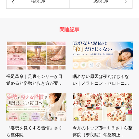
前の記事
次の記事
関連記事
裸足革命｜足裏センサーが目
眠れない原因は夜だけじゃな
覚めると姿勢と歩き方が変…
い｜メラトニン・セロトニ…
『姿勢を良くする習慣』さく
今月のトップ⑤➖１６さくら整
ら整体院
体院（奈良院）骨盤矯正…