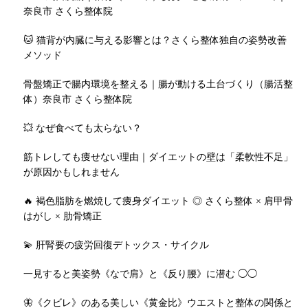
奈良市 さくら整体院
🐱 猫背が内臓に与える影響とは？さくら整体独自の姿勢改善
メソッド
骨盤矯正で腸内環境を整える｜腸が動ける土台づくり（腸活整
体）奈良市 さくら整体院
💥 なぜ食べても太らない？
筋トレしても痩せない理由｜ダイエットの壁は「柔軟性不足」
が原因かもしれません
🔥 褐色脂肪を燃焼して痩身ダイエット ◎ さくら整体 × 肩甲骨
はがし × 肋骨矯正
💫 肝腎要の疲労回復デトックス・サイクル
一見すると美姿勢《なで肩》と《反り腰》に潜む ◯◯
🦋《クビレ》のある美しい《黄金比》ウエストと整体の関係と