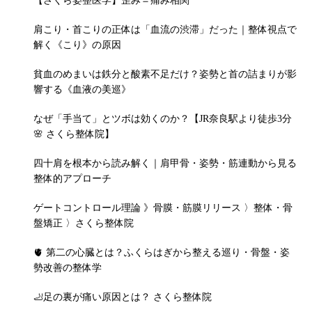
【さくら姿整医学】歪み＝痛み相関
肩こり・首こりの正体は「血流の渋滞」だった｜整体視点で
解く《こり》の原因
貧血のめまいは鉄分と酸素不足だけ？姿勢と首の詰まりが影
響する《血液の美巡》
なぜ「手当て」とツボは効くのか？【JR奈良駅より徒歩3分
🌸 さくら整体院】
四十肩を根本から読み解く｜肩甲骨・姿勢・筋連動から見る
整体的アプローチ
ゲートコントロール理論 》骨膜・筋膜リリース 〉整体・骨
盤矯正 〉さくら整体院
🫀 第二の心臓とは？ふくらはぎから整える巡り・骨盤・姿
勢改善の整体学
🦶足の裏が痛い原因とは？ さくら整体院