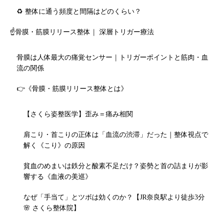
♻️ 整体に通う頻度と間隔はどのくらい？
☝️骨膜・筋膜リリース整体｜ 深層トリガー療法
骨膜は人体最大の痛覚センサー｜トリガーポイントと筋肉・血
流の関係
👉《骨膜・筋膜リリース整体とは》
【さくら姿整医学】歪み＝痛み相関
肩こり・首こりの正体は「血流の渋滞」だった｜整体視点で
解く《こり》の原因
貧血のめまいは鉄分と酸素不足だけ？姿勢と首の詰まりが影
響する《血液の美巡》
なぜ「手当て」とツボは効くのか？【JR奈良駅より徒歩3分
🌸 さくら整体院】