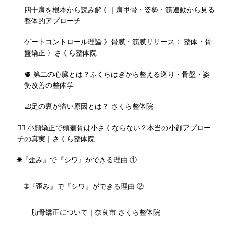
四十肩を根本から読み解く｜肩甲骨・姿勢・筋連動から見る
整体的アプローチ
ゲートコントロール理論 》骨膜・筋膜リリース 〉整体・骨
盤矯正 〉さくら整体院
🫀 第二の心臓とは？ふくらはぎから整える巡り・骨盤・姿
勢改善の整体学
🦶足の裏が痛い原因とは？ さくら整体院
💆‍♀️ 小顔矯正で頭蓋骨は小さくならない？本当の小顔アプロー
チの真実｜さくら整体院
🌐『歪み』で『シワ』ができる理由 ①
🌐『歪み』で『シワ』ができる理由 ②
肋骨矯正について｜奈良市 さくら整体院