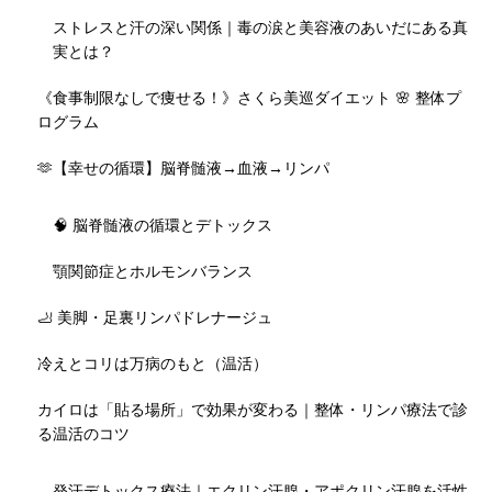
ストレスと汗の深い関係｜毒の涙と美容液のあいだにある真
実とは？
《食事制限なしで痩せる！》さくら美巡ダイエット 🌸 整体プ
ログラム
🫶【幸せの循環】脳脊髄液→血液→リンパ
🧠 脳脊髄液の循環とデトックス
顎関節症とホルモンバランス
🦶 美脚・足裏リンパドレナージュ
冷えとコリは万病のもと（温活）
カイロは「貼る場所」で効果が変わる｜整体・リンパ療法で診
る温活のコツ
発汗デトックス療法｜エクリン汗腺・アポクリン汗腺を活性