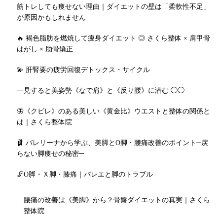
筋トレしても痩せない理由｜ダイエットの壁は「柔軟性不足」
が原因かもしれません
🔥 褐色脂肪を燃焼して痩身ダイエット ◎ さくら整体 × 肩甲骨
はがし × 肋骨矯正
💫 肝腎要の疲労回復デトックス・サイクル
一見すると美姿勢《なで肩》と《反り腰》に潜む ◯◯
🦋《クビレ》のある美しい《黄金比》ウエストと整体の関係と
は｜さくら整体院
🩰 バレリーナから学ぶ、美脚とO脚・腰痛改善のポイント─戻
らない脚痩せの秘密─
🦵O脚・Ｘ脚・膝痛｜バレエと脚のトラブル
腰痛の改善は《美脚》から？骨盤ダイエットの真実｜さくら
整体院