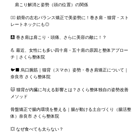
肩こり解消と姿勢（頭の位置）の関係
🧘‍♀️ 鎖骨の左右バランス矯正で美姿勢に！巻き肩・猫背・スト
レートネックにも◎
🩻 巻き肩は肩こり・頭痛、さらに美容の敵に！？
💪 最近、女性にも多い四十肩・五十肩の原因と整体アプロー
チ｜さくら整体院
🐦‍⬛ 烏口腕筋｜猫背（スマホ）姿勢・巻き肩矯正について｜
奈良市 さくら整体院
🐱 猫背が内臓に与える影響とは？さくら整体独自の姿勢改善
メソッド
骨盤矯正で腸内環境を整える｜腸が動ける土台づくり（腸活整
体）奈良市 さくら整体院
💥 なぜ食べても太らない？