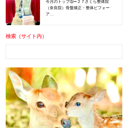
今月のトップ⑤➖２７さくら整体院
（奈良院）骨盤矯正・整体ビフォー
ア…
検索（サイト内）