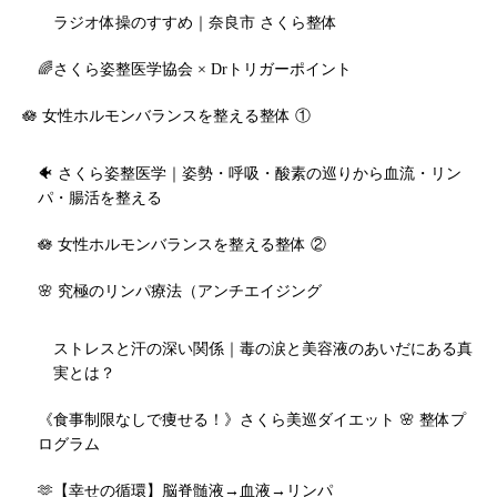
ラジオ体操のすすめ｜奈良市 さくら整体
🌈さくら姿整医学協会 × Drトリガーポイント
🪷 女性ホルモンバランスを整える整体 ①
🐠 さくら姿整医学｜姿勢・呼吸・酸素の巡りから血流・リン
パ・腸活を整える
🪷 女性ホルモンバランスを整える整体 ②
🌸 究極のリンパ療法（アンチエイジング
ストレスと汗の深い関係｜毒の涙と美容液のあいだにある真
実とは？
《食事制限なしで痩せる！》さくら美巡ダイエット 🌸 整体プ
ログラム
🫶【幸せの循環】脳脊髄液→血液→リンパ