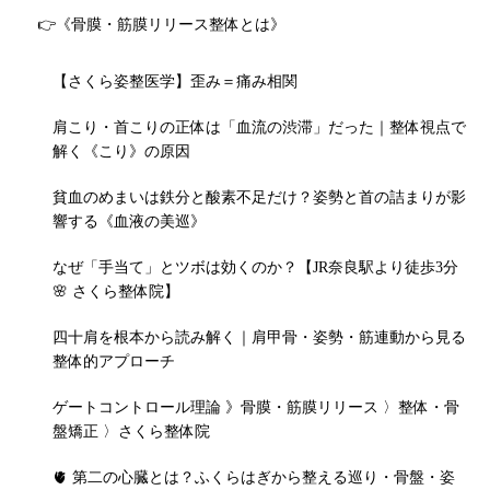
👉《骨膜・筋膜リリース整体とは》
【さくら姿整医学】歪み＝痛み相関
肩こり・首こりの正体は「血流の渋滞」だった｜整体視点で
解く《こり》の原因
貧血のめまいは鉄分と酸素不足だけ？姿勢と首の詰まりが影
響する《血液の美巡》
なぜ「手当て」とツボは効くのか？【JR奈良駅より徒歩3分
🌸 さくら整体院】
四十肩を根本から読み解く｜肩甲骨・姿勢・筋連動から見る
整体的アプローチ
ゲートコントロール理論 》骨膜・筋膜リリース 〉整体・骨
盤矯正 〉さくら整体院
🫀 第二の心臓とは？ふくらはぎから整える巡り・骨盤・姿