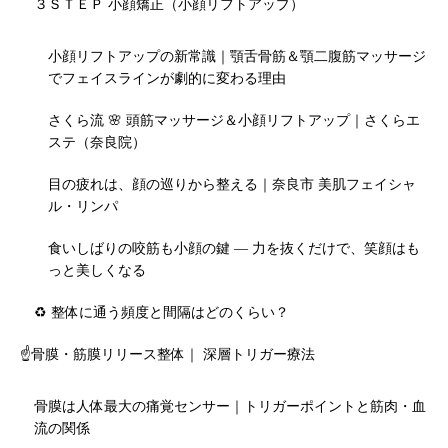
３ＳＴＥＰ 小顔矯正（小顔リフトアップ）
小顔リフトアップの新常識｜顎舌骨筋＆顎二腹筋マッサージ
でフェイスラインが劇的に変わる理由
さくら流 🌸 頭筋マッサージ＆小顔リフトアップ｜さくらエ
ステ（奈良院）
目の疲れは、顔の巡りから整える｜奈良市 美肌フェイシャ
ル・リンパ
食いしばりの咬筋も小顔の鍵 — 力を抜くだけで、笑顔はも
っと美しくなる
♻️ 整体に通う頻度と間隔はどのくらい？
☝️骨膜・筋膜リリース整体｜ 深層トリガー療法
骨膜は人体最大の痛覚センサー｜トリガーポイントと筋肉・血
流の関係