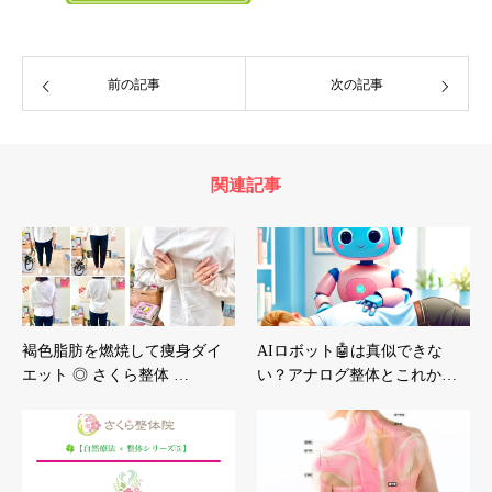
前の記事
次の記事
関連記事
褐色脂肪を燃焼して痩身ダイ
AIロボット🤖は真似できな
エット ◎ さくら整体 …
い？アナログ整体とこれか…