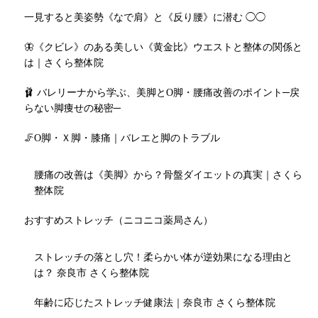
一見すると美姿勢《なで肩》と《反り腰》に潜む ◯◯
🦋《クビレ》のある美しい《黄金比》ウエストと整体の関係と
は｜さくら整体院
🩰 バレリーナから学ぶ、美脚とO脚・腰痛改善のポイント─戻
らない脚痩せの秘密─
🦵O脚・Ｘ脚・膝痛｜バレエと脚のトラブル
腰痛の改善は《美脚》から？骨盤ダイエットの真実｜さくら
整体院
おすすめストレッチ（ニコニコ薬局さん）
ストレッチの落とし穴！柔らかい体が逆効果になる理由と
は？ 奈良市 さくら整体院
年齢に応じたストレッチ健康法｜奈良市 さくら整体院