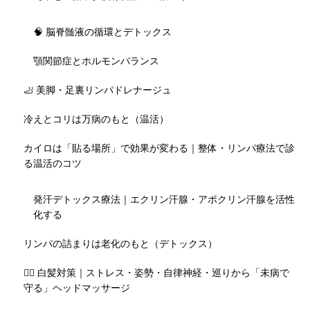
🧠 脳脊髄液の循環とデトックス
顎関節症とホルモンバランス
🦶 美脚・足裏リンパドレナージュ
冷えとコリは万病のもと（温活）
カイロは「貼る場所」で効果が変わる｜整体・リンパ療法で診
る温活のコツ
発汗デトックス療法｜エクリン汗腺・アポクリン汗腺を活性
化する
リンパの詰まりは老化のもと（デトックス）
💇‍♀️ 白髪対策｜ストレス・姿勢・自律神経・巡りから「未病で
守る」ヘッドマッサージ