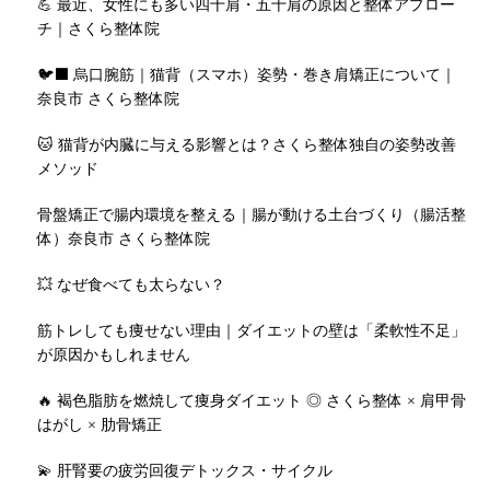
💪 最近、女性にも多い四十肩・五十肩の原因と整体アプロー
チ｜さくら整体院
🐦‍⬛ 烏口腕筋｜猫背（スマホ）姿勢・巻き肩矯正について｜
奈良市 さくら整体院
🐱 猫背が内臓に与える影響とは？さくら整体独自の姿勢改善
メソッド
骨盤矯正で腸内環境を整える｜腸が動ける土台づくり（腸活整
体）奈良市 さくら整体院
💥 なぜ食べても太らない？
筋トレしても痩せない理由｜ダイエットの壁は「柔軟性不足」
が原因かもしれません
🔥 褐色脂肪を燃焼して痩身ダイエット ◎ さくら整体 × 肩甲骨
はがし × 肋骨矯正
💫 肝腎要の疲労回復デトックス・サイクル