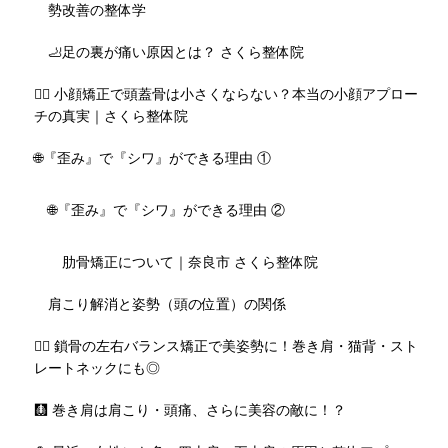
勢改善の整体学
🦶足の裏が痛い原因とは？ さくら整体院
💆‍♀️ 小顔矯正で頭蓋骨は小さくならない？本当の小顔アプロー
チの真実｜さくら整体院
🌐『歪み』で『シワ』ができる理由 ①
🌐『歪み』で『シワ』ができる理由 ②
肋骨矯正について｜奈良市 さくら整体院
肩こり解消と姿勢（頭の位置）の関係
🧘‍♀️ 鎖骨の左右バランス矯正で美姿勢に！巻き肩・猫背・スト
レートネックにも◎
🩻 巻き肩は肩こり・頭痛、さらに美容の敵に！？