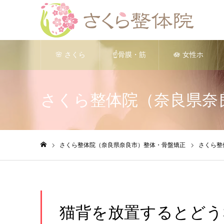
🌸 さくら
☝️骨膜・筋
🪷 女性ホ
整体院（奈
膜リリース
ルモンバラ
さくら整体院（奈良県奈
良院）ＪＲ
整体｜ 深
ンスを整え
奈良駅｜整
層トリガー
る整体 ①
さくら整体院（奈良県奈良市）整体・骨盤矯正
さくら整
ホーム
体 骨盤矯
療法
正ダイエッ
猫背を放置するとどう