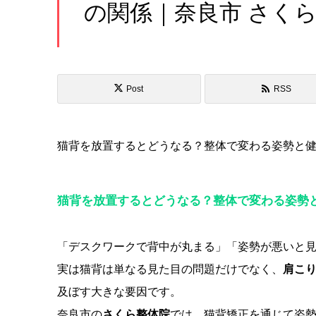
の関係｜奈良市 さく
ト ＋ スタ
イル・O脚
Post
RSS
矯正
猫背を放置するとどうなる？整体で変わる姿勢と
猫背を放置するとどうなる？整体で変わる姿勢
「デスクワークで背中が丸まる」「姿勢が悪いと見
実は猫背は単なる見た目の問題だけでなく、
肩こ
及ぼす大きな要因です。
奈良市の
さくら整体院
では、猫背矯正を通じて姿