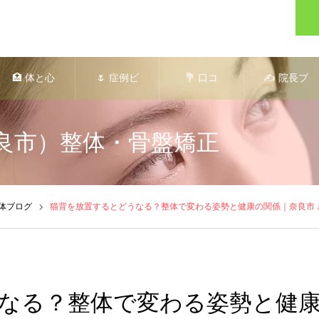
🏥 体と心
🌷 症例ビ
💐 口コ
✍️ 院長ブ
の薬箱® さ
フォーアフ
ミ・お客様
ログ｜さく
良市）整体・骨盤矯正
くら整体院
ター集｜美
の声｜肩こ
ら整体 × 健
のご案内
姿勢・骨盤
り・腰痛・
康コラム
体ブログ
猫背を放置するとどうなる？整体で変わる姿勢と健康の関係｜奈良市 
矯正
関節痛
なる？整体で変わる姿勢と健