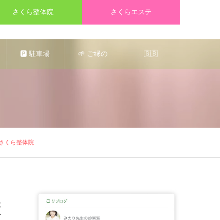
さくら整体院
さくらエステ
🅿️ 駐車場
🌱 ご縁の
🇬🇧
のご案内
ある施術者
Massage &
（なら歯科
さんを募集
Relaxation
クリニック
しておりま
🍀 in Nara
さくら整体院
共用）
す
🦌
康