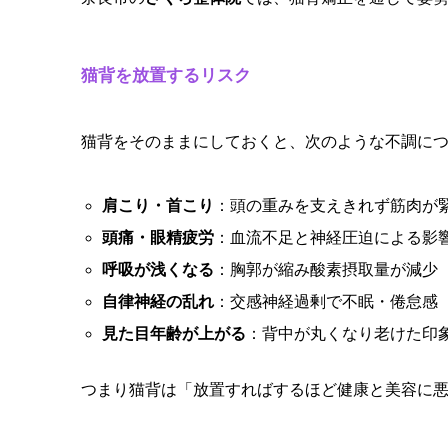
猫背を放置するリスク
猫背をそのままにしておくと、次のような不調に
肩こり・首こり
：頭の重みを支えきれず筋肉が
頭痛・眼精疲労
：血流不足と神経圧迫による影
呼吸が浅くなる
：胸郭が縮み酸素摂取量が減少
自律神経の乱れ
：交感神経過剰で不眠・倦怠感
見た目年齢が上がる
：背中が丸くなり老けた印
つまり猫背は「放置すればするほど健康と美容に